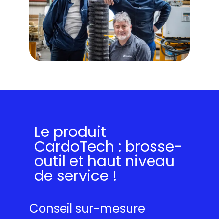
Le produit
CardoTech : brosse-
outil et haut niveau
de service !
Conseil sur-mesure