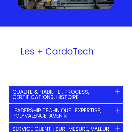
Les + CardoTech
QUALITE & FIABILITE : PROCESS,
CERTIFICATIONS, HISTOIRE
LEADERSHIP TECHNIQUE : EXPERTISE,
POLYVALENCE, AVENIR
SERVICE CLIENT : SUR-MESURE, VALEUR